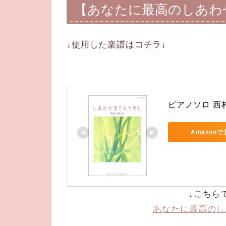
【あなたに最高のしあわ
↓使用した楽譜はコチラ↓
ピアノソロ 西村
Amazon
↓こちら
あなたに最高のし