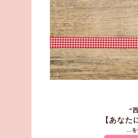
“
【あなた
…を