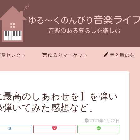
演奏セレクト
ゆるりマーケット
音と時の栞
たに最高のしあわせを】を弾い
&弾いてみた感想など。
2020年1月22日