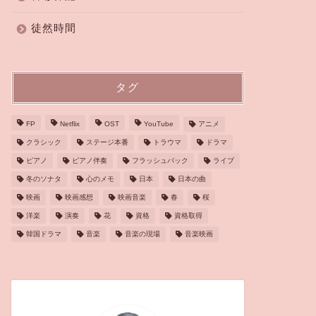
徒然時間
タグ
FP
Netflix
OST
YouTube
アニメ
クラシック
ステージ本番
トラウマ
ドラマ
ピアノ
ピアノ伴奏
フラッシュバック
ライブ
冬のソナタ
心のメモ
日本
日本の曲
映画
映画感想
映画音楽
春
桜
洋楽
演奏
花
資格
資格取得
韓国ドラマ
音楽
音楽の現場
音楽映画