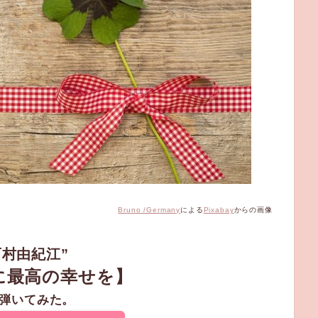
Bruno /Germany
による
Pixabay
からの画像
西村由紀江”
に最高の幸せを】
弾いてみた。