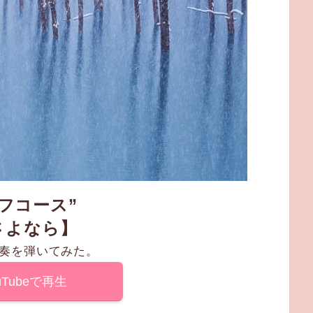
オフコース”
さよなら】
奏を弾いてみた。
uTubeで再生