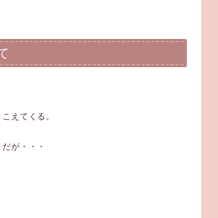
て
きこえてくる。
りだが・・・