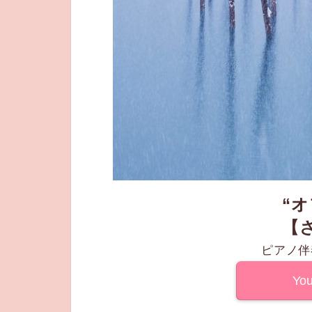
“
【
ピアノ伴
Yo