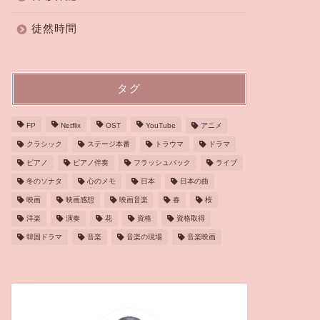
徒然時間
タグ
FP
Netflix
OST
YouTube
アニメ
クラシック
ステージ本番
トラウマ
ドラマ
ピアノ
ピアノ伴奏
フラッシュバック
ライブ
冬のソナタ
心のメモ
日本
日本の曲
映画
映画感想
映画音楽
春
桜
洋楽
演奏
花
資格
資格取得
韓国ドラマ
音楽
音楽の現場
音楽映画