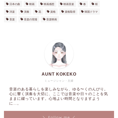
日本の曲
映画
映画感想
映画音楽
春
桜
洋楽
演奏
花
資格
資格取得
韓国ドラマ
音楽
音楽の現場
音楽映画
AUNT KOKEKO
ミュージシャン・主婦
音楽のある暮らしを楽しみながら、ゆる〜くのんびり。
心に響く演奏を大切に、ここでは音楽や日々のことを気
ままに綴っています。心地よい時間となりますよう
に…。
＼ Follow me ／