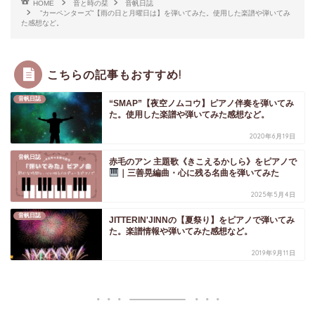
HOME
音と時の栞
音帆日誌
”カーペンターズ”【雨の日と月曜日は】を弾いてみた。使用した楽譜や弾いてみ
た感想など。
こちらの記事もおすすめ!
音帆日誌
“SMAP”【夜空ノムコウ】ピアノ伴奏を弾いてみ
た。使用した楽譜や弾いてみた感想など。
2020年6月19日
音帆日誌
赤毛のアン 主題歌《きこえるかしら》をピアノで
｜三善晃編曲・心に残る名曲を弾いてみた
2025年5月4日
音帆日誌
JITTERIN'JINNの【夏祭り】をピアノで弾いてみ
た。楽譜情報や弾いてみた感想など。
2019年9月11日