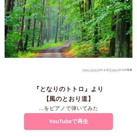
Kamil Szerlag
による
Pixabay
からの画像
『となりのトトロ』より
【風のとおり道】
…をピアノで弾いてみた
YouTubeで再生