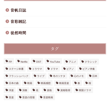
音帆日誌
音彩雑記
徒然時間
タグ
FP
Netflix
OST
YouTube
アニメ
クラシック
ステージ本番
トラウマ
ドラマ
ピアノ
ピアノ伴奏
フラッシュバック
ライブ
冬のソナタ
心のメモ
日本
日本の曲
映画
映画感想
映画音楽
春
桜
洋楽
演奏
花
資格
資格取得
韓国ドラマ
音楽
音楽の現場
音楽映画