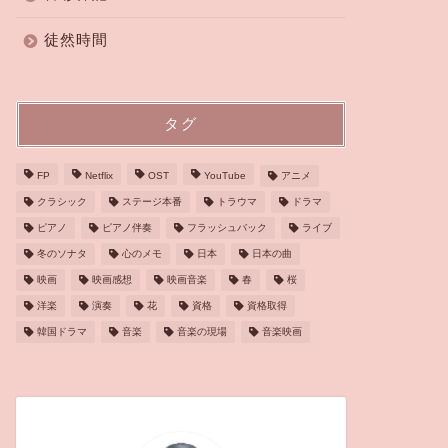
徒然時間
タグ
FP
Netflix
OST
YouTube
アニメ
クラシック
ステージ本番
トラウマ
ドラマ
ピアノ
ピアノ伴奏
フラッシュバック
ライブ
冬のソナタ
心のメモ
日本
日本の曲
映画
映画感想
映画音楽
春
桜
洋楽
演奏
花
資格
資格取得
韓国ドラマ
音楽
音楽の現場
音楽映画