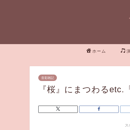
ホーム
音彩雑記
『桜』にまつわるetc
ス