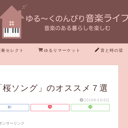
演奏セレクト
ゆるりマーケット
音と時の栞
.「桜ソング」のオススメ７選
2019年4月8日
ポンサーリンク