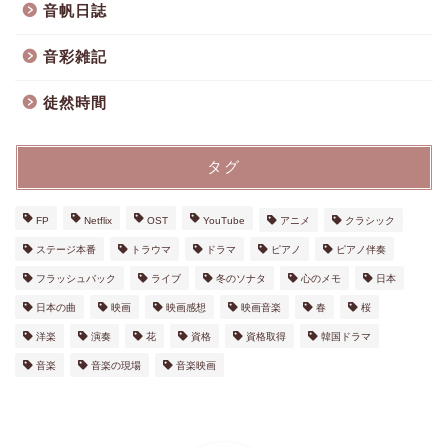
音帆日誌
音彩雑記
徒然時間
タグ
FP
Netflix
OST
YouTube
アニメ
クラシック
ステージ本番
トラウマ
ドラマ
ピアノ
ピアノ伴奏
フラッシュバック
ライブ
冬のソナタ
心のメモ
日本
日本の曲
映画
映画感想
映画音楽
春
桜
洋楽
演奏
花
資格
資格取得
韓国ドラマ
音楽
音楽の現場
音楽映画