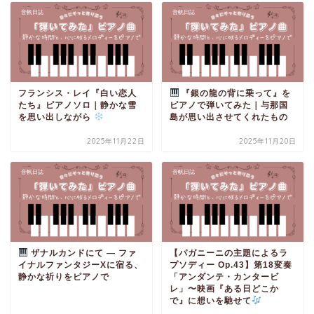
音帆日誌
音帆日誌
フランシス・レイ『白い恋人
『銀の龍の背に乗って』を
たち』ピアノソロ｜静かな雪
ピアノで弾いてみた｜与那国
を思い出しながら
島が思い出させてくれたもの
2025年11月22日
2025年11月20日
音帆日誌
音帆日誌
ザナルカンドにて ― ファ
【パガニーニの主題によるラ
イナルファンタジーXに宿る、
プソディー Op.43】第18変奏
静かな祈りをピアノで
「アンダンテ・カンタービ
レ」〜映画『ある日どこか
で』に想いを馳せて