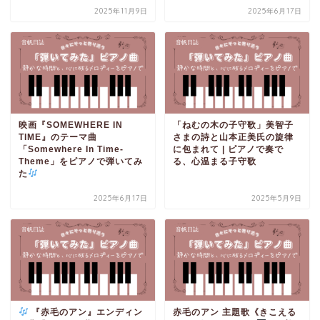
2025年11月9日
2025年6月17日
音帆日誌
音帆日誌
映画『SOMEWHERE IN
「ねむの木の子守歌」美智子
TIME』のテーマ曲
さまの詩と山本正美氏の旋律
「Somewhere In Time-
に包まれて | ピアノで奏で
Theme」をピアノで弾いてみ
る、心温まる子守歌
た
2025年6月17日
2025年5月9日
音帆日誌
音帆日誌
『赤毛のアン』エンディン
赤毛のアン 主題歌《きこえる