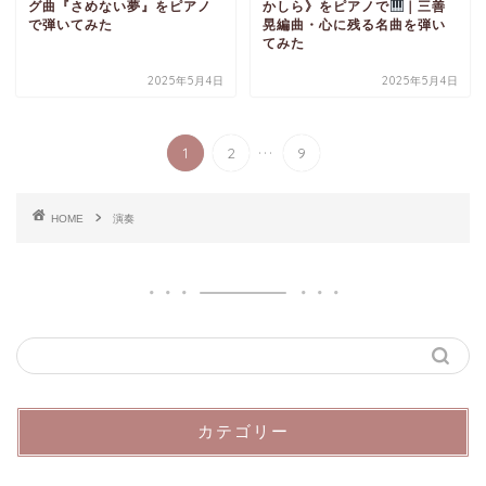
グ曲『さめない夢』をピアノ
かしら》をピアノで
｜三善
で弾いてみた
晃編曲・心に残る名曲を弾い
てみた
2025年5月4日
2025年5月4日
...
1
2
9
HOME
演奏
カテゴリー